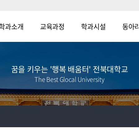
학과소개
교육과정
학과시설
동아
뉴1-1
메뉴2-1
메뉴3-1
메뉴4-1
뉴1-2
메뉴2-2
메뉴3-2
메뉴4-2
꿈을 키우는 '행복 배움터' 전북대학교
메뉴4-3
The Best Glocal University