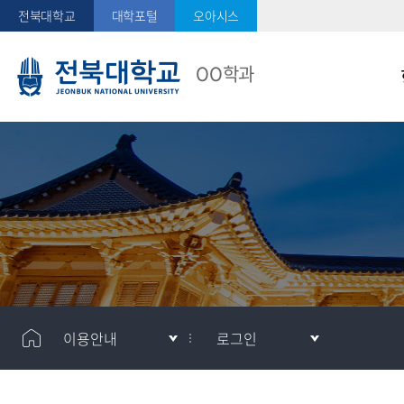
전북대학교
대학포털
오아시스
OO학과
메
메
이용안내
로그인