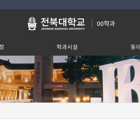
00학과
정
학과시설
동