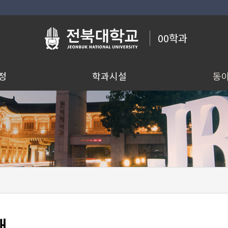
00학과
정
학과시설
동
내