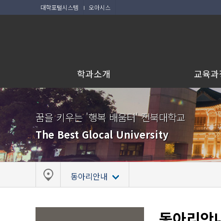
대학포털시스템
오아시스
학과소개
교육과
꿈을 키우는 '행복 배움터' 전북대학교
The Best Glocal University
동아리안내
동아리안