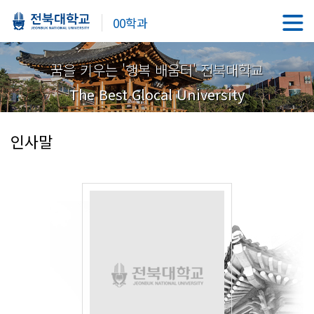
00학과
꿈을 키우는 '행복 배움터' 전북대학교
The Best Glocal University
인사말