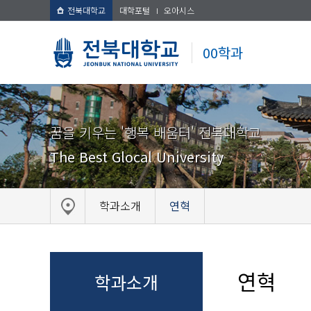
전북대학교
대학포털
오아시스
00학과
꿈을 키우는 '행복 배움터' 전북대학교
The Best Glocal University
학과소개
연혁
연혁
학과소개